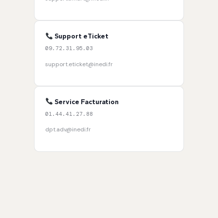
Support eTicket
09.72.31.95.03
support.eticket@inedi.fr
Service Facturation
01.44.41.27.88
dpt.adv@inedi.fr